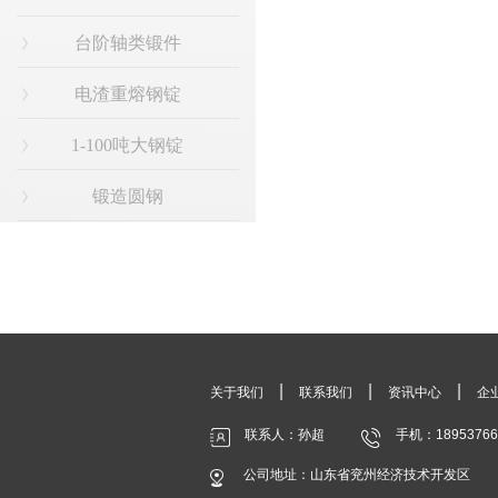
台阶轴类锻件
电渣重熔钢锭
1-100吨大钢锭
锻造圆钢
|
|
|
关于我们
联系我们
资讯中心
企
联系人：孙超
手机：18953766
公司地址：山东省兖州经济技术开发区