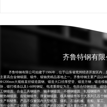
齐鲁特钢有限
齐鲁特钢有限公司始建于1986年，位于山东省兖州经济开发区内，
主要高合金钢锻圆、锻件、锻轴类精品基地之一。齐鲁特钢主要产品以Φ8
Φ1200mm大规格直径锻造圆钢、锻造大口径厚壁管、锻造方钢，锻造模
块，锻打模条以及1-60吨钢锭、电渣重熔锭为主。包括合结钢锻圆、碳
工钢锻圆、合金工具钢锻件、轴承钢锻圆、不锈钢锻圆、轧辊钢锻件、军
耐热钢锻圆、齿轮钢锻件、弹簧钢锻圆、模具钢锻件等十大系列几百个钢
生产和销售。产品不仅被国内大型机车、煤机、石油机械、造船、军工、
等行业所广泛使用，同时公司生产的非国标产品大量出口澳、德、意、法