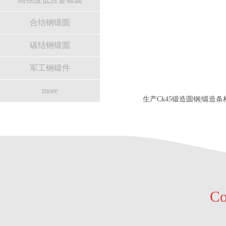
合结钢锻圆
碳结钢锻圆
军工钢锻件
more
生产Ck45锻造圆钢|锻造条
C