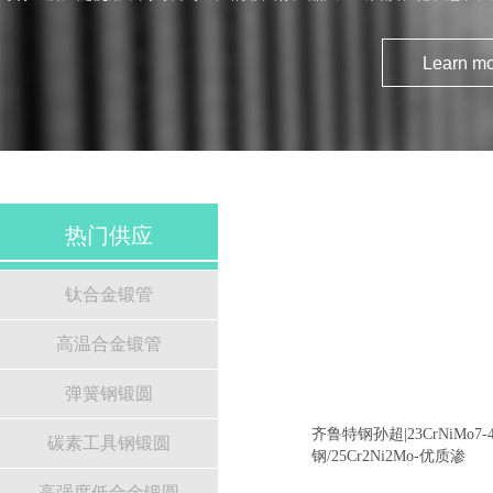
韩、土耳其、巴西等欧美亚国家和地区。 公司规模：山东齐鲁特钢是经山东省外经贸
厅批准，享受进出口经营权，是一家集生产、贸易、新产品开发于一体的
钢企业。职工人数2800人，其中高中级工程人员560人。占地面积1000
Learn mo
23万平方米，固定资产12亿元，年生产特殊钢锻能力达60万吨，已具备年
元的规模。 公司设备：山东齐鲁特钢具备国内较为先进的特钢冶炼手段，主要炼钢设
备有：30T超高功率电弧炉，LF精炼炉及VD真空脱气炉各2台，60T电弧
炉及VD真空脱气炉各2台，1-20T电渣重熔炉7台； 5T电液锤3台，800吨、
2500吨快锻机，奥地利进口2000吨精锻机，4500吨快锻机各一台；检测
瑞士引进的大型直读光谱仪、探伤仪等仪器。 齐鲁特钢产品通过了ISO9001：2000质
量管理体系认证，中国CCS、意大利 RINA 、韩国KR、日本海事协会NK
热门供应
美国ABS、俄罗斯RS、英国劳氏LR、德国劳氏GL船级社认证，及中国
质量体系的认证。为了在新一轮竞争和发展中赢得先机，齐鲁特钢投资近
大型轴类锻件生产线技术改造项目与重型装备配套大型锻件生产线项目。
钛合金锻管
口奥地利2000吨精锻机，公司产品向大型限动芯棒、无磁石油钻杆钻铤
口径厚壁管及矿山扶正器锻件等特钢行业高、精、尖方向发展！期待与业
高温合金锻管
的合作与发展！
弹簧钢锻圆
齐鲁特钢孙超|23CrNiMo7-
碳素工具钢锻圆
钢/25Cr2Ni2Mo-优质渗
高强度低合金锻圆