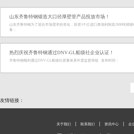
山东齐鲁特钢锻造大口径厚壁管产品投放市场！
山东齐鲁特钢为了迎合市场需求的变化，投资3个亿进口奥地利制造2000吨精
备；
热烈庆祝齐鲁特钢通过DNV-GL船级社企业认证！
齐鲁特钢顺利通过DNV-GL船级社质量体系年度监督审核 发布时间：
友情链接：
|
|
|
关于我们
联系我们
资讯中心
企