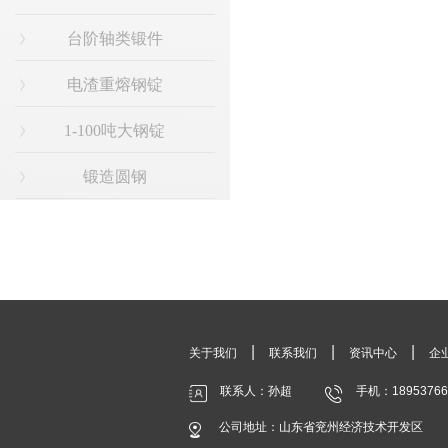
台阶轴类锻件
电渣重熔钢锭
1-100吨大钢锭
锻造圆钢
|
|
|
关于我们
联系我们
资讯中心
企
联系人：孙超
手机：18953766
公司地址：山东省兖州经济技术开发区