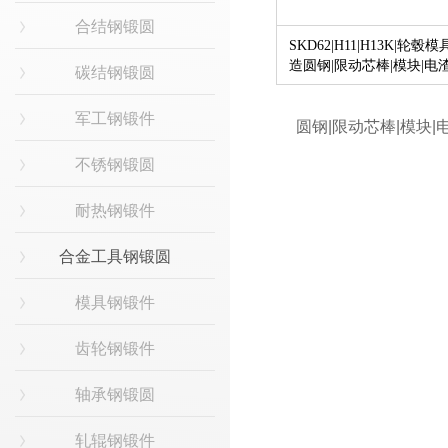
合结钢锻圆
SKD62|H11|H13K|轮毂模
造圆钢|限动芯棒|模块|电
碳结钢锻圆
熔锭
军工钢锻件
不锈钢锻圆
耐热钢锻件
合金工具钢锻圆
模具钢锻件
齿轮钢锻件
轴承钢锻圆
轧辊钢锻件