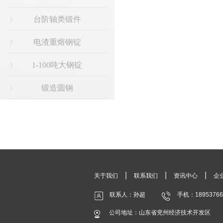
台阶轴类锻件
电渣重熔钢锭
1-100吨大钢锭
锻造圆钢
|
|
|
关于我们
联系我们
资讯中心
企
联系人：孙超
手机：18953766
公司地址：山东省兖州经济技术开发区