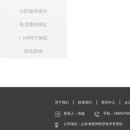
台阶轴类锻件
电渣重熔钢锭
1-100吨大钢锭
锻造圆钢
|
|
|
关于我们
联系我们
资讯中心
企
联系人：孙超
手机：18953766
公司地址：山东省兖州经济技术开发区