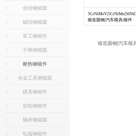
合结钢锻圆
5CrNiMoV|5CrNiMo|56Ni
锻造圆钢|汽车模具|锻件
碳结钢锻圆
军工钢锻件
不锈钢锻圆
耐热钢锻件
合金工具钢锻圆
模具钢锻件
齿轮钢锻件
轴承钢锻圆
轧辊钢锻件