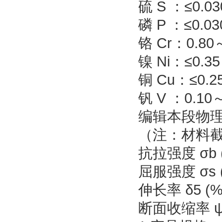
硫 S ：≤0.03
磷 P ：≤0.03
铬 Cr：0.80
镍 Ni：≤0.35
铜 Cu：≤0.2
钒 V ：0.10～
编辑本段物
（注：材料
抗拉强度 σb (
屈服强度 σs (
伸长率 δ5 (%
断面收缩率 ψ 