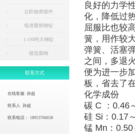
良好的力学
台阶轴类锻件
化，降低过
屈服比也较
电渣重熔钢锭
簧，用作较大
1-100吨大钢锭
弹簧、活塞弹
锻造圆钢
之间，多退
便为进一步加
联系方式
板，省去了
化学成份
在线客服:
孙超
碳 C ：0.4
联系人:
孙超
硅 Si：0.17～
联系电话：
18953766658
锰 Mn：0.50