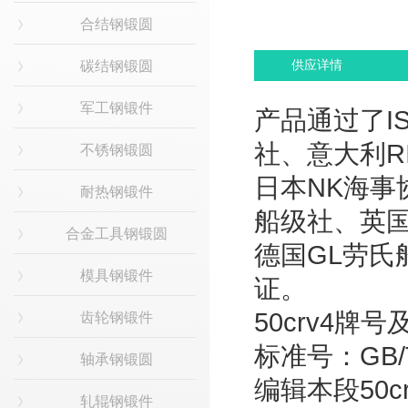
合结钢锻圆
碳结钢锻圆
供应详情
军工钢锻件
产品通过了IS
社、意大利R
不锈钢锻圆
日本NK海事
耐热钢锻件
船级社、英国
合金工具钢锻圆
德国GL劳
模具钢锻件
证。
50crv4牌号
齿轮钢锻件
标准号：GB/T 
轴承钢锻圆
编辑本段50
轧辊钢锻件