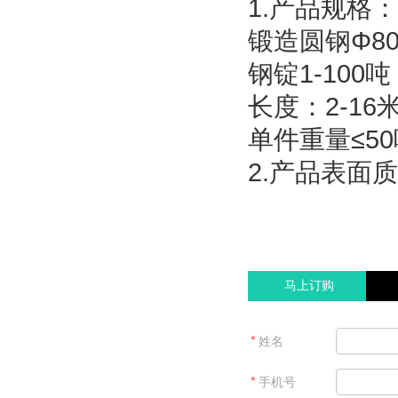
1.产品规格：
锻造圆钢Φ80-
钢锭1-100
长度：2-1
单件重量≤5
2.产品表面
马上订购
＊
姓名
＊
手机号